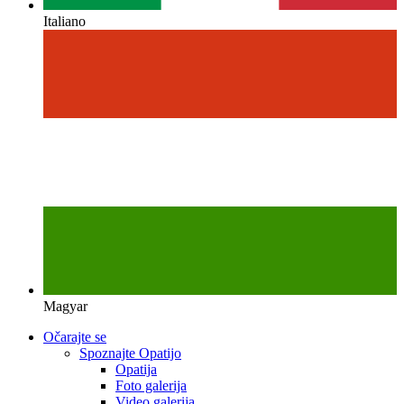
Italiano
Magyar
Očarajte se
Spoznajte Opatijo
Opatija
Foto galerija
Video galerija