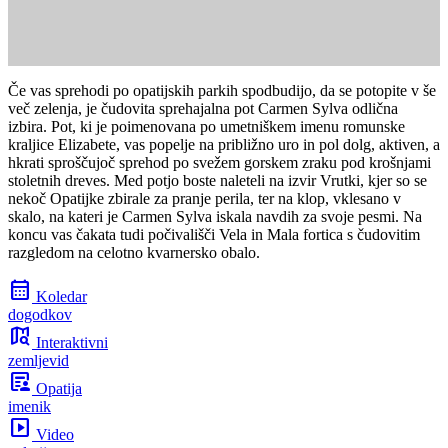
Če vas sprehodi po opatijskih parkih spodbudijo, da se potopite v še
več zelenja, je čudovita sprehajalna pot Carmen Sylva odlična
izbira. Pot, ki je poimenovana po umetniškem imenu romunske
kraljice Elizabete, vas popelje na približno uro in pol dolg, aktiven, a
hkrati sproščujoč sprehod po svežem gorskem zraku pod krošnjami
stoletnih dreves. Med potjo boste naleteli na izvir Vrutki, kjer so se
nekoč Opatijke zbirale za pranje perila, ter na klop, vklesano v
skalo, na kateri je Carmen Sylva iskala navdih za svoje pesmi. Na
koncu vas čakata tudi počivališči Vela in Mala fortica s čudovitim
razgledom na celotno kvarnersko obalo.
calendar_month
Koledar
dogodkov
map_search
Interaktivni
zemljevid
article_person
Opatija
imenik
slideshow
Video