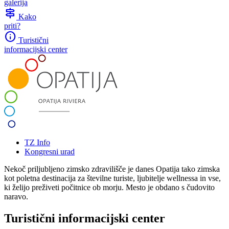
galerija
signpost
Kako
priti?
info
Turistični
informacijski center
TZ Info
Kongresni urad
Nekoč priljubljeno zimsko zdravilišče je danes Opatija tako zimska
kot poletna destinacija za številne turiste, ljubitelje wellnessa in vse,
ki želijo preživeti počitnice ob morju. Mesto je obdano s čudovito
naravo.
Turistični informacijski center