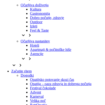
Očarljiva doživetja
Kultura
Gastronomija
Dobro počutje, zdravje
Outdoor
Izleti
Feel & Taste
keyboard_arrow_down
keyboard_arrow_right
Očarljiva nastanitev
Hoteli
Apartmaji & počitniške hiše
Agencije
keyboard_arrow_down
keyboard_arrow_right
keyboard_arrow_down
keyboard_arrow_right
Začutite ritem
Dogodki
Opatijsko potovanje skozi čas
Opatija – oaza zdravja in dobrega počutja
Festival čokolade
Advent
Karneval
Velika noč
RetrOpatija