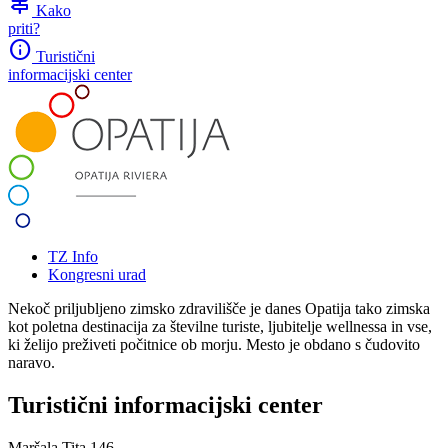
signpost
Kako
priti?
info
Turistični
informacijski center
TZ Info
Kongresni urad
Nekoč priljubljeno zimsko zdravilišče je danes Opatija tako zimska
kot poletna destinacija za številne turiste, ljubitelje wellnessa in vse,
ki želijo preživeti počitnice ob morju. Mesto je obdano s čudovito
naravo.
Turistični informacijski center
Maršala Tita 146,