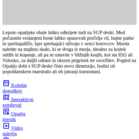
Lepoto opatijske obale lahko odkrijete tudi na SUP deski. Med
počasnim veslanjem boste lahko opazovali pročelja vil, bujne parke
in sprehajališče, kjer sprehajalci uživajo v senci borovcev. Morda
naletite na majhno skalo, ki se dviga iz morja, idealno za kratek
oddih in kopanje, ali pa se ustavite v bližnjih krajih, kot sta Ičići ali
Volosko, za daljši odmor in okusni prigrizek ter osvežitev. Pogled na
Opatijo dobi s SUP deske čisto novo dimenzijo, bodisi ob
popoldanskem maestralu ali ob jutranji tramontani.
calendar_month
Koledar
dogodkov
map_search
Interaktivni
zemljevid
article_person
Opatija
imenik
slideshow
Video
galerija