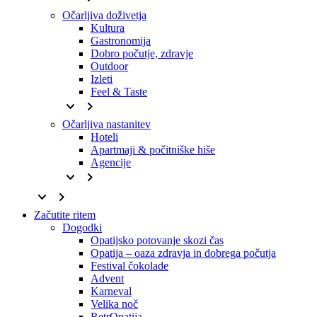
Očarljiva doživetja
Kultura
Gastronomija
Dobro počutje, zdravje
Outdoor
Izleti
Feel & Taste
keyboard_arrow_down
keyboard_arrow_right
Očarljiva nastanitev
Hoteli
Apartmaji & počitniške hiše
Agencije
keyboard_arrow_down
keyboard_arrow_right
keyboard_arrow_down
keyboard_arrow_right
Začutite ritem
Dogodki
Opatijsko potovanje skozi čas
Opatija – oaza zdravja in dobrega počutja
Festival čokolade
Advent
Karneval
Velika noč
RetrOpatija