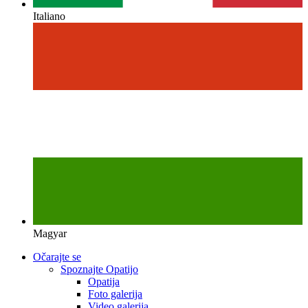
Italiano
Magyar
Očarajte se
Spoznajte Opatijo
Opatija
Foto galerija
Video galerija