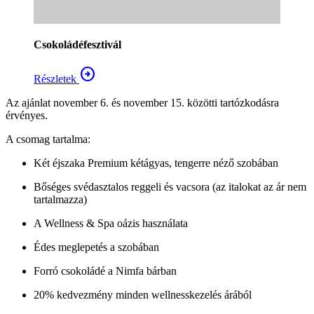
Csokoládéfesztivál
arrow_circle_right
Részletek
Az ajánlat november 6. és november 15. közötti tartózkodásra
érvényes.
A csomag tartalma:
Két éjszaka Premium kétágyas, tengerre néző szobában
Bőséges svédasztalos reggeli és vacsora (az italokat az ár nem
tartalmazza)
A Wellness & Spa oázis használata
Édes meglepetés a szobában
Forró csokoládé a Nimfa bárban
20% kedvezmény minden wellnesskezelés árából