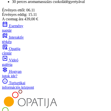
30 perces aromamasszázs csokoládégyertyával
Érvényes ettől:
06.11
Érvényes eddig:
15.11
A csomag ára
439,00 €
calendar_month
Esemény
naptár
map_search
Interaktív
térkép
article_person
Opatija
címtár
slideshow
Videó
galéria
signpost
Hogyan
jutok ide?
info
Turisztikai
információs központ