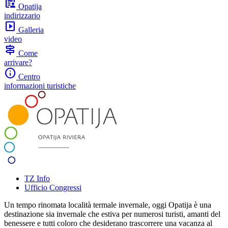
article_person
Opatija
indirizzario
slideshow
Galleria
video
signpost
Come
arrivare?
info
Centro
informazioni turistiche
TZ Info
Ufficio Congressi
Un tempo rinomata località termale invernale, oggi Opatija è una
destinazione sia invernale che estiva per numerosi turisti, amanti del
benessere e tutti coloro che desiderano trascorrere una vacanza al