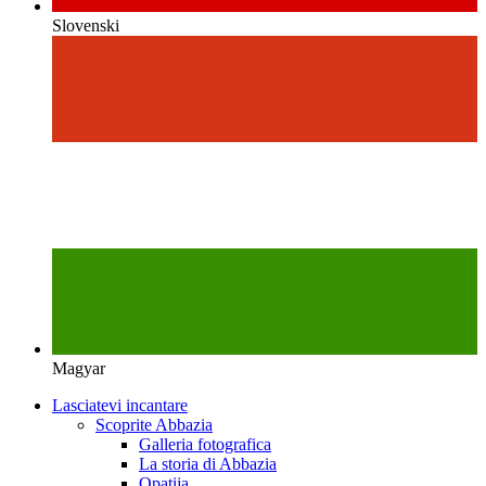
Slovenski
Magyar
Lasciatevi incantare
Scoprite Abbazia
Galleria fotografica
La storia di Abbazia
Opatija