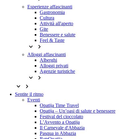
Esperienze affascinanti
Gastronomia
Cultura
Attività all'aperto
Gite
Benessere e salute
Feel & Taste
keyboard_arrow_down
keyboard_arrow_right
Alloggi affascinanti
Alberghi
Alloggi privati
Agenzie turistiche
keyboard_arrow_down
keyboard_arrow_right
keyboard_arrow_down
keyboard_arrow_right
Sentite il ritmo
Eventi
Opatija Time Travel
Opatija – Un’oasi di salute e benessere
Festival del cioccolato
L’Avvento a Opatija
Il Carnevale d'Abbazia
Pasqua in Abbazia
RetrOpatija