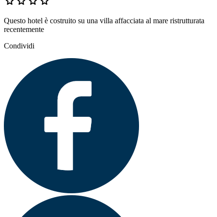
star
star
star
star
Questo hotel è costruito su una villa affacciata al mare ristrutturata
recentemente
Condividi