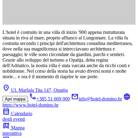
L'hotel è costruito in una villa di inizio '900 appena ristrutturata
situata in riva al mare, proprio affianco al Lungomare. La villa fu
costruita secondo i principi dell'architettura contadina mediterranea,
dove nella sua magnificenza si intrecciavano architettura e
paesaggio; le ville sono circondate da giardini, parchi e sentieri.
Grazie allo sviluppo del turismo a Opatija, detta regina
dell'Adriatico, la nostra villa è stata varcata anche da ricchi conti e
nobildonne. Nel corso della storia ha avuto diversi nomi e molte
storie... e ora è il momento di riaprire le sue porte.
location_on
Ul. Maršala Tita 147,
Opatija
call
mail
language
+385 51 669 000
info@hotel-domino.hr
Apri mappa
https://www.hotel-domino.hr
calendar_month
Calendario
degli eventi
map_search
Mappa
interattiva