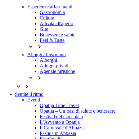
Esperienze affascinanti
Gastronomia
Cultura
Attività all'aperto
Gite
Benessere e salute
Feel & Taste
keyboard_arrow_down
keyboard_arrow_right
Alloggi affascinanti
Alberghi
Alloggi privati
Agenzie turistiche
keyboard_arrow_down
keyboard_arrow_right
keyboard_arrow_down
keyboard_arrow_right
Sentite il ritmo
Eventi
Opatija Time Travel
Opatija – Un’oasi di salute e benessere
Festival del cioccolato
L’Avvento a Opatija
Il Carnevale d'Abbazia
Pasqua in Abbazia
RetrOpatija