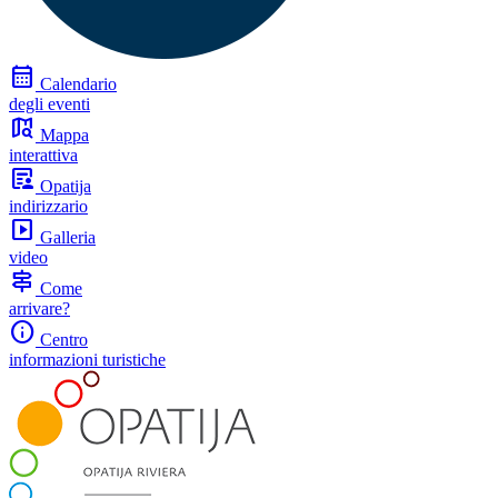
calendar_month
Calendario
degli eventi
map_search
Mappa
interattiva
article_person
Opatija
indirizzario
slideshow
Galleria
video
signpost
Come
arrivare?
info
Centro
informazioni turistiche