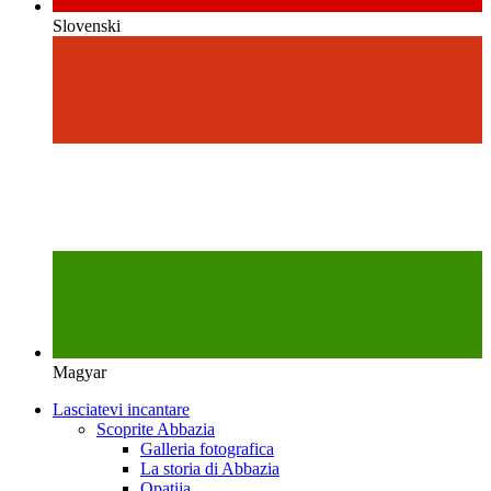
Slovenski
Magyar
Lasciatevi incantare
Scoprite Abbazia
Galleria fotografica
La storia di Abbazia
Opatija