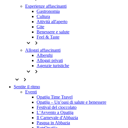
Esperienze affascinanti
Gastronomia
Cultura
Attività all'aperto
Gite
Benessere e salute
Feel & Taste
keyboard_arrow_down
keyboard_arrow_right
Alloggi affascinanti
Alberghi
Alloggi privati
Agenzie turistiche
keyboard_arrow_down
keyboard_arrow_right
keyboard_arrow_down
keyboard_arrow_right
Sentite il ritmo
Eventi
Opatija Time Travel
Opatija – Un’oasi di salute e benessere
Festival del cioccolato
L’Avvento a Opatija
Il Carnevale d'Abbazia
Pasqua in Abbazia
RetrOpatija