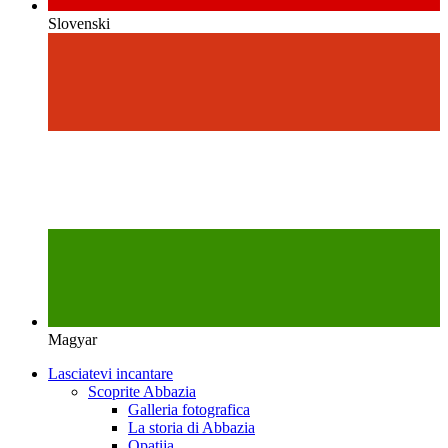
Slovenski
Magyar
Lasciatevi incantare
Scoprite Abbazia
Galleria fotografica
La storia di Abbazia
Opatija