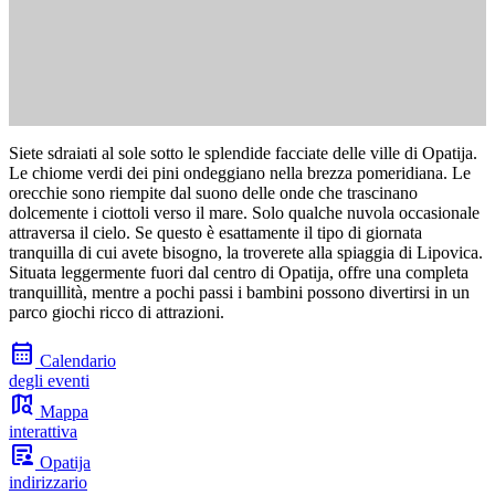
Siete sdraiati al sole sotto le splendide facciate delle ville di Opatija.
Le chiome verdi dei pini ondeggiano nella brezza pomeridiana. Le
orecchie sono riempite dal suono delle onde che trascinano
dolcemente i ciottoli verso il mare. Solo qualche nuvola occasionale
attraversa il cielo. Se questo è esattamente il tipo di giornata
tranquilla di cui avete bisogno, la troverete alla spiaggia di Lipovica.
Situata leggermente fuori dal centro di Opatija, offre una completa
tranquillità, mentre a pochi passi i bambini possono divertirsi in un
parco giochi ricco di attrazioni.
calendar_month
Calendario
degli eventi
map_search
Mappa
interattiva
article_person
Opatija
indirizzario