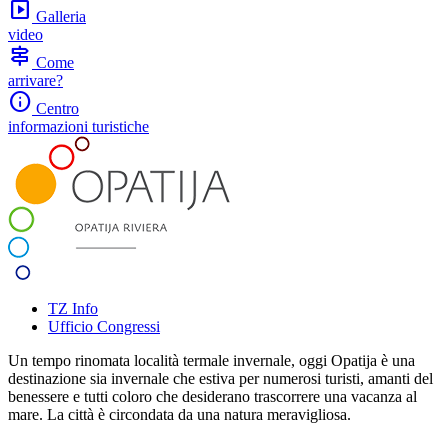
slideshow
Galleria
video
signpost
Come
arrivare?
info
Centro
informazioni turistiche
TZ Info
Ufficio Congressi
Un tempo rinomata località termale invernale, oggi Opatija è una
destinazione sia invernale che estiva per numerosi turisti, amanti del
benessere e tutti coloro che desiderano trascorrere una vacanza al
mare. La città è circondata da una natura meravigliosa.