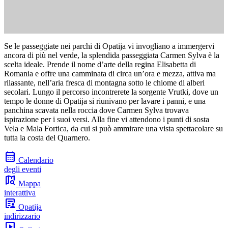
Se le passeggiate nei parchi di Opatija vi invogliano a immergervi
ancora di più nel verde, la splendida passeggiata Carmen Sylva è la
scelta ideale. Prende il nome d’arte della regina Elisabetta di
Romania e offre una camminata di circa un’ora e mezza, attiva ma
rilassante, nell’aria fresca di montagna sotto le chiome di alberi
secolari. Lungo il percorso incontrerete la sorgente Vrutki, dove un
tempo le donne di Opatija si riunivano per lavare i panni, e una
panchina scavata nella roccia dove Carmen Sylva trovava
ispirazione per i suoi versi. Alla fine vi attendono i punti di sosta
Vela e Mala Fortica, da cui si può ammirare una vista spettacolare su
tutta la costa del Quarnero.
calendar_month
Calendario
degli eventi
map_search
Mappa
interattiva
article_person
Opatija
indirizzario
slideshow