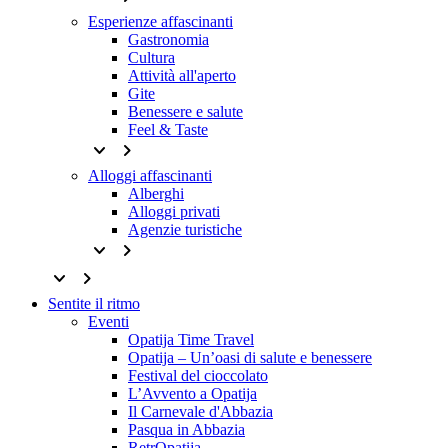
Esperienze affascinanti
Gastronomia
Cultura
Attività all'aperto
Gite
Benessere e salute
Feel & Taste
keyboard_arrow_down
keyboard_arrow_right
Alloggi affascinanti
Alberghi
Alloggi privati
Agenzie turistiche
keyboard_arrow_down
keyboard_arrow_right
keyboard_arrow_down
keyboard_arrow_right
Sentite il ritmo
Eventi
Opatija Time Travel
Opatija – Un’oasi di salute e benessere
Festival del cioccolato
L’Avvento a Opatija
Il Carnevale d'Abbazia
Pasqua in Abbazia
RetrOpatija