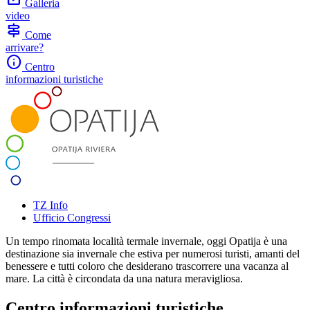
Galleria
video
signpost
Come
arrivare?
info
Centro
informazioni turistiche
TZ Info
Ufficio Congressi
Un tempo rinomata località termale invernale, oggi Opatija è una
destinazione sia invernale che estiva per numerosi turisti, amanti del
benessere e tutti coloro che desiderano trascorrere una vacanza al
mare. La città è circondata da una natura meravigliosa.
Centro informazioni turistiche