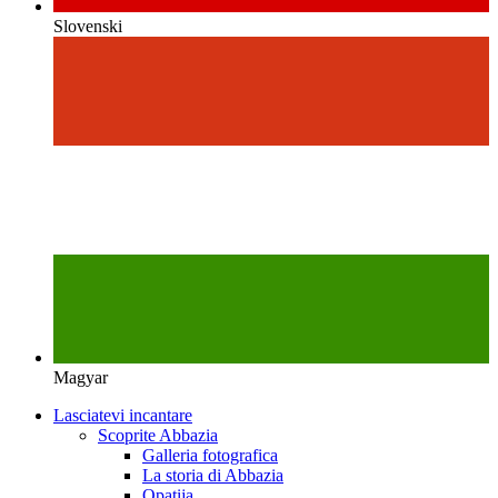
Slovenski
Magyar
Lasciatevi incantare
Scoprite Abbazia
Galleria fotografica
La storia di Abbazia
Opatija