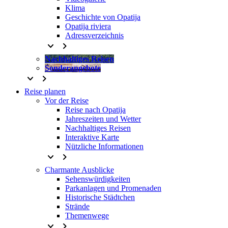
Klima
Geschichte von Opatija
Opatija riviera
Adressverzeichnis
keyboard_arrow_down
keyboard_arrow_right
Nachhaltiges Reisen
Sonderangebote
keyboard_arrow_down
keyboard_arrow_right
Reise planen
Vor der Reise
Reise nach Opatija
Jahreszeiten und Wetter
Nachhaltiges Reisen
Interaktive Karte
Nützliche Informationen
keyboard_arrow_down
keyboard_arrow_right
Charmante Ausblicke
Sehenswürdigkeiten
Parkanlagen und Promenaden
Historische Städtchen
Strände
Themenwege
keyboard_arrow_down
keyboard_arrow_right