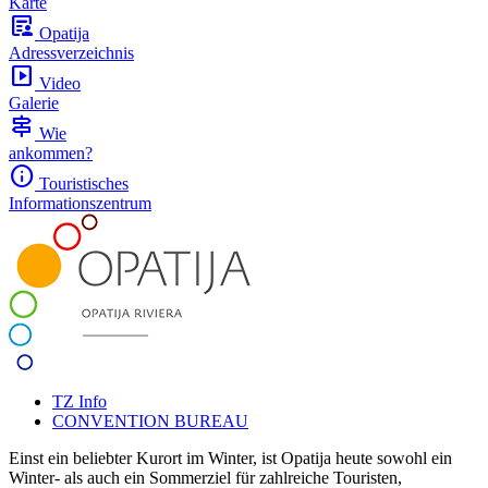
Karte
article_person
Opatija
Adressverzeichnis
slideshow
Video
Galerie
signpost
Wie
ankommen?
info
Touristisches
Informationszentrum
TZ Info
CONVENTION BUREAU
Einst ein beliebter Kurort im Winter, ist Opatija heute sowohl ein
Winter- als auch ein Sommerziel für zahlreiche Touristen,