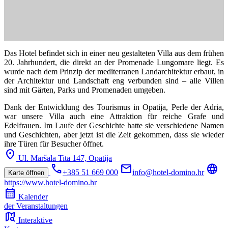
Das Hotel befindet sich in einer neu gestalteten Villa aus dem frühen
20. Jahrhundert, die direkt an der Promenade Lungomare liegt. Es
wurde nach dem Prinzip der mediterranen Landarchitektur erbaut, in
der Architektur und Landschaft eng verbunden sind – alle Villen
sind mit Gärten, Parks und Promenaden umgeben.
Dank der Entwicklung des Tourismus in Opatija, Perle der Adria,
war unsere Villa auch eine Attraktion für reiche Grafe und
Edelfrauen. Im Laufe der Geschichte hatte sie verschiedene Namen
und Geschichten, aber jetzt ist die Zeit gekommen, dass sie wieder
ihre Türen für Besucher ӧffnet.
location_on
Ul. Maršala Tita 147,
Opatija
call
mail
language
+385 51 669 000
info@hotel-domino.hr
Karte öffnen
https://www.hotel-domino.hr
calendar_month
Kalender
der Veranstaltungen
map_search
Interaktive