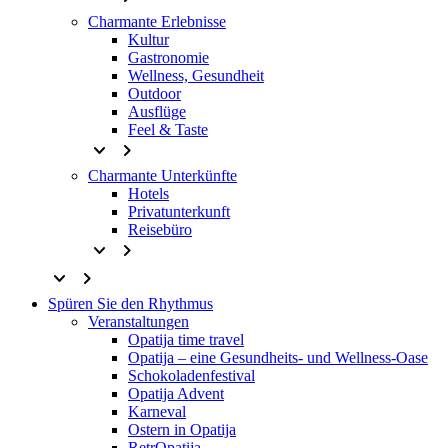
Charmante Erlebnisse
Kultur
Gastronomie
Wellness, Gesundheit
Outdoor
Ausflüge
Feel & Taste
keyboard_arrow_down
keyboard_arrow_right
Charmante Unterkünfte
Hotels
Privatunterkunft
Reisebüro
keyboard_arrow_down
keyboard_arrow_right
keyboard_arrow_down
keyboard_arrow_right
Spüren Sie den Rhythmus
Veranstaltungen
Opatija time travel
Opatija – eine Gesundheits- und Wellness-Oase
Schokoladenfestival
Opatija Advent
Karneval
Ostern in Opatija
RetrOpatija