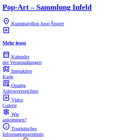
Pop-Art – Sammlung Infeld
place
Kunstpavillon Juraj Šporer
add_box
Mehr lesen
calendar_month
Kalender
der Veranstaltungen
map_search
Interaktive
Karte
article_person
Opatija
Adressverzeichnis
slideshow
Video
Galerie
signpost
Wie
ankommen?
info
Touristisches
Informationszentrum