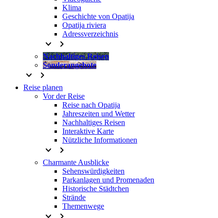
Klima
Geschichte von Opatija
Opatija riviera
Adressverzeichnis
keyboard_arrow_down
keyboard_arrow_right
Nachhaltiges Reisen
Sonderangebote
keyboard_arrow_down
keyboard_arrow_right
Reise planen
Vor der Reise
Reise nach Opatija
Jahreszeiten und Wetter
Nachhaltiges Reisen
Interaktive Karte
Nützliche Informationen
keyboard_arrow_down
keyboard_arrow_right
Charmante Ausblicke
Sehenswürdigkeiten
Parkanlagen und Promenaden
Historische Städtchen
Strände
Themenwege
keyboard_arrow_down
keyboard_arrow_right