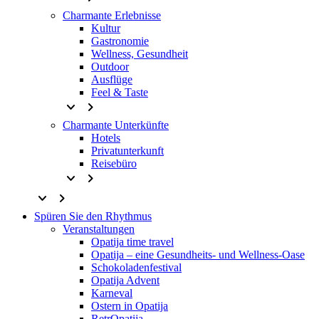
Charmante Erlebnisse
Kultur
Gastronomie
Wellness, Gesundheit
Outdoor
Ausflüge
Feel & Taste
keyboard_arrow_down
keyboard_arrow_right
Charmante Unterkünfte
Hotels
Privatunterkunft
Reisebüro
keyboard_arrow_down
keyboard_arrow_right
keyboard_arrow_down
keyboard_arrow_right
Spüren Sie den Rhythmus
Veranstaltungen
Opatija time travel
Opatija – eine Gesundheits- und Wellness-Oase
Schokoladenfestival
Opatija Advent
Karneval
Ostern in Opatija
RetrOpatija