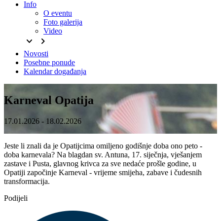
Info
O eventu
Foto galerija
Video
keyboard_arrow_down
keyboard_arrow_right
Novosti
Posebne ponude
Kalendar događanja
Karneval Opatija
17.01.2026 - 18.02.2026
Jeste li znali da je Opatijcima omiljeno godišnje doba ono peto -
doba karnevala? Na blagdan sv. Antuna, 17. siječnja, vješanjem
zastave i Pusta, glavnog krivca za sve nedaće prošle godine, u
Opatiji započinje Karneval - vrijeme smijeha, zabave i čudesnih
transformacija.
Podijeli