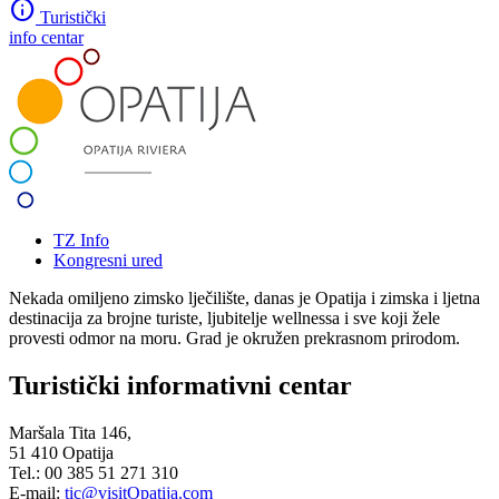
info
Turistički
info centar
TZ Info
Kongresni ured
Nekada omiljeno zimsko lječilište, danas je Opatija i zimska i ljetna
destinacija za brojne turiste, ljubitelje wellnessa i sve koji žele
provesti odmor na moru. Grad je okružen prekrasnom prirodom.
Turistički informativni centar
Maršala Tita 146,
51 410 Opatija
Tel.: 00 385 51 271 310
E-mail:
tic@visitOpatija.com