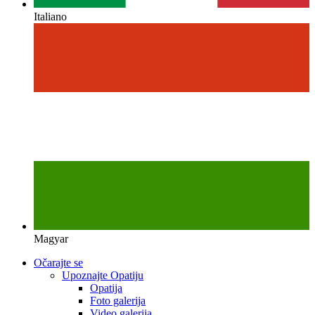
Italiano
Magyar
Očarajte se
Upoznajte Opatiju
Opatija
Foto galerija
Video galerija