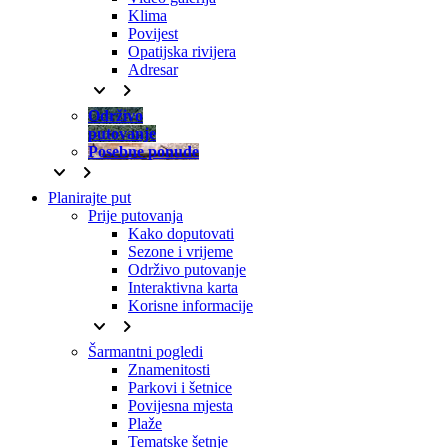
Klima
Povijest
Opatijska rivijera
Adresar
keyboard_arrow_down
keyboard_arrow_right
Održivo
putovanje
Posebne ponude
keyboard_arrow_down
keyboard_arrow_right
Planirajte put
Prije putovanja
Kako doputovati
Sezone i vrijeme
Održivo putovanje
Interaktivna karta
Korisne informacije
keyboard_arrow_down
keyboard_arrow_right
Šarmantni pogledi
Znamenitosti
Parkovi i šetnice
Povijesna mjesta
Plaže
Tematske šetnje