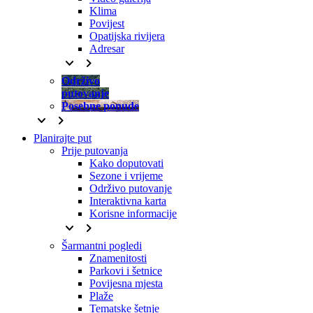
Klima
Povijest
Opatijska rivijera
Adresar
keyboard_arrow_down
keyboard_arrow_right
Održivo
putovanje
Posebne ponude
keyboard_arrow_down
keyboard_arrow_right
Planirajte put
Prije putovanja
Kako doputovati
Sezone i vrijeme
Održivo putovanje
Interaktivna karta
Korisne informacije
keyboard_arrow_down
keyboard_arrow_right
Šarmantni pogledi
Znamenitosti
Parkovi i šetnice
Povijesna mjesta
Plaže
Tematske šetnje