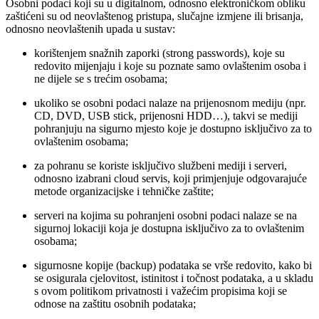
Osobni podaci koji su u digitalnom, odnosno elektroničkom obliku
zaštićeni su od neovlaštenog pristupa, slučajne izmjene ili brisanja,
odnosno neovlaštenih upada u sustav:
korištenjem snažnih zaporki (strong passwords), koje su
redovito mijenjaju i koje su poznate samo ovlaštenim osoba i
ne dijele se s trećim osobama;
ukoliko se osobni podaci nalaze na prijenosnom mediju (npr.
CD, DVD, USB stick, prijenosni HDD…), takvi se mediji
pohranjuju na sigurno mjesto koje je dostupno isključivo za to
ovlaštenim osobama;
za pohranu se koriste isključivo službeni mediji i serveri,
odnosno izabrani cloud servis, koji primjenjuje odgovarajuće
metode organizacijske i tehničke zaštite;
serveri na kojima su pohranjeni osobni podaci nalaze se na
sigurnoj lokaciji koja je dostupna isključivo za to ovlaštenim
osobama;
sigurnosne kopije (backup) podataka se vrše redovito, kako bi
se osigurala cjelovitost, istinitost i točnost podataka, a u skladu
s ovom politikom privatnosti i važećim propisima koji se
odnose na zaštitu osobnih podataka;