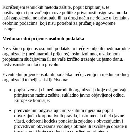
Korištenjem tehničkih metoda zaštite, poput kriptiranja, te
poštivanjem i provođenjem ove politike privatnosti osiguravamo da
naši zaposlenici ne pristupaju ili na drugi način ne dolaze u kontakt s
osobnim podacima, koji nisu potrebni za pružanje ugovorene
usluge.
Međunarodni prijenos osobnih podataka
Ne vršimo prijenos osobnih podataka u treće zemlje ili međunarodne
organizacije (međunarodni prijenos), osim iznimno, u zakonom
propisanim slučajevima ili na vaše izričito traženje uz jasno danu,
nedvosmislenu i točnu privolu.
Eventualni prijenos osobnih podataka trećoj zemlji ili međunarodnoj
organizaciji temelji se isključivo na:
popisu zemalja i međunarodnih organizacija koje osiguravaju
primjerenu razinu zaštite, sukladno javno objavljenoj odluci
Europske komisije;
predviđenim odgovarajućim zaštitnim mjerama poput
obvezujućih korporativnih pravila, instrumenata tijela javne
vlasti, odobreni kodeks ponašanja zajedno s obvezujućim i
provedivim obvezama voditelja obrade ili izvršitelja obrade u
trećoj zemlji koje se odnose na dosljednu primjenu