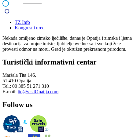
TZ Info
Kongresni ured
Nekada omiljeno zimsko lječilište, danas je Opatija i zimska i ljetna
destinacija za brojne turiste, ljubitelje wellnessa i sve koji žele
provesti odmor na moru. Grad je okružen prekrasnom prirodom.
Turistički informativni centar
Maršala Tita 146,
51 410 Opatija
Tel.: 00 385 51 271 310
E-mail:
tic@visitOpatija.com
Follow us