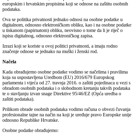
europskim i hrvatskim propisima koji se odnose na zaštitu osobnih
podataka.
Ova se politika privatnosti jednako odnosi na osobne podatke u
digitalnom, odnosno elektroničkom obliku, kao i na osobne podatke
u tiskanom (papirnatom) obliku, neovisno o tome da li je riječ o
ispisu digitalnog, odnosno elektroničkog zapisa.
Izrazi koji se koriste u ovoj politici privatnosti, a imaju rodno
značenje odnose se jednako na muški i ženski rod.
Načela
Kada obrađujemo osobne podatke vodimo se načelima i pravilima
koja su uspostavljena Uredbom (EU) 2016/679 Europskog
parlamenta i vijeća od 27. travnja 2016. o zaštiti pojedinaca u vezi s
obradom osobnih podataka i o slobodnom kretanju takvih podataka
te o stavljanju izvan snage Direktive 95/46/EZ (Opća uredba o
zaštiti podataka).
Prilikom obrade osobnih podataka vodimo računa o obvezi čuvanja
profesionalne tajne na način na koji je uređuje pravo Europske unije
odnosno Republike Hrvatske.
Osobne podatke obrađujemo: