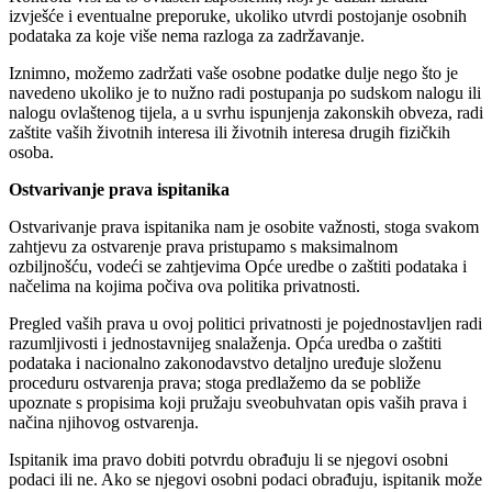
izvješće i eventualne preporuke, ukoliko utvrdi postojanje osobnih
podataka za koje više nema razloga za zadržavanje.
Iznimno, možemo zadržati vaše osobne podatke dulje nego što je
navedeno ukoliko je to nužno radi postupanja po sudskom nalogu ili
nalogu ovlaštenog tijela, a u svrhu ispunjenja zakonskih obveza, radi
zaštite vaših životnih interesa ili životnih interesa drugih fizičkih
osoba.
Ostvarivanje prava ispitanika
Ostvarivanje prava ispitanika nam je osobite važnosti, stoga svakom
zahtjevu za ostvarenje prava pristupamo s maksimalnom
ozbiljnošću, vodeći se zahtjevima Opće uredbe o zaštiti podataka i
načelima na kojima počiva ova politika privatnosti.
Pregled vaših prava u ovoj politici privatnosti je pojednostavljen radi
razumljivosti i jednostavnijeg snalaženja. Opća uredba o zaštiti
podataka i nacionalno zakonodavstvo detaljno uređuje složenu
proceduru ostvarenja prava; stoga predlažemo da se pobliže
upoznate s propisima koji pružaju sveobuhvatan opis vaših prava i
načina njihovog ostvarenja.
Ispitanik ima pravo dobiti potvrdu obrađuju li se njegovi osobni
podaci ili ne. Ako se njegovi osobni podaci obrađuju, ispitanik može