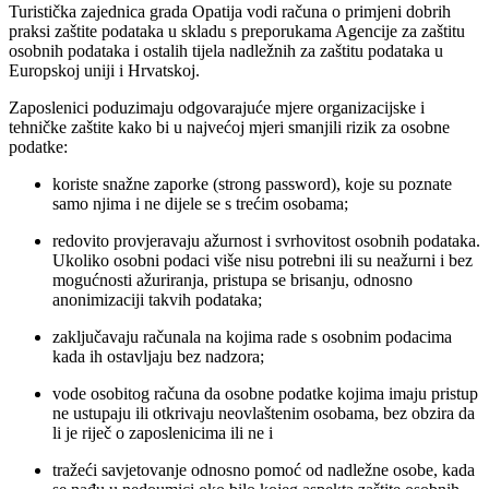
Turistička zajednica grada Opatija vodi računa o primjeni dobrih
praksi zaštite podataka u skladu s preporukama Agencije za zaštitu
osobnih podataka i ostalih tijela nadležnih za zaštitu podataka u
Europskoj uniji i Hrvatskoj.
Zaposlenici poduzimaju odgovarajuće mjere organizacijske i
tehničke zaštite kako bi u najvećoj mjeri smanjili rizik za osobne
podatke:
koriste snažne zaporke (strong password), koje su poznate
samo njima i ne dijele se s trećim osobama;
redovito provjeravaju ažurnost i svrhovitost osobnih podataka.
Ukoliko osobni podaci više nisu potrebni ili su neažurni i bez
mogućnosti ažuriranja, pristupa se brisanju, odnosno
anonimizaciji takvih podataka;
zaključavaju računala na kojima rade s osobnim podacima
kada ih ostavljaju bez nadzora;
vode osobitog računa da osobne podatke kojima imaju pristup
ne ustupaju ili otkrivaju neovlaštenim osobama, bez obzira da
li je riječ o zaposlenicima ili ne i
tražeći savjetovanje odnosno pomoć od nadležne osobe, kada