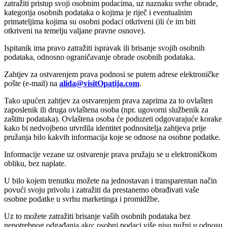
zatražiti pristup svoji osobnim podacima, uz naznaku svrhe obrade,
kategorija osobnih podataka o kojima je riječ i eventualnim
primateljima kojima su osobni podaci otkriveni (ili će im biti
otkriveni na temelju valjane pravne osnove).
Ispitanik ima pravo zatražiti ispravak ili brisanje svojih osobnih
podataka, odnosno ograničavanje obrade osobnih podataka.
Zahtjev za ostvarenjem prava podnosi se putem adrese elektroničke
pošte (e-mail) na
alida@visitOpatija.com
.
Tako upućen zahtjev za ostvarenjem prava zaprima za to ovlašten
zaposlenik ili druga ovlaštena osoba (npr. ugovorni službenik za
zaštitu podataka). Ovlaštena osoba će poduzeti odgovarajuće korake
kako bi nedvojbeno utvrdila identitet podnositelja zahtjeva prije
pružanja bilo kakvih informacija koje se odnose na osobne podatke.
Informacije vezane uz ostvarenje prava pružaju se u elektroničkom
obliku, bez naplate.
U bilo kojem trenutku možete na jednostavan i transparentan način
povući svoju privolu i zatražiti da prestanemo obrađivati vaše
osobne podatke u svrhu marketinga i promidžbe.
Uz to možete zatražiti brisanje vaših osobnih podataka bez
nepotrebnog odgađanja ako: osobni podaci više nisu nužni u odnosu