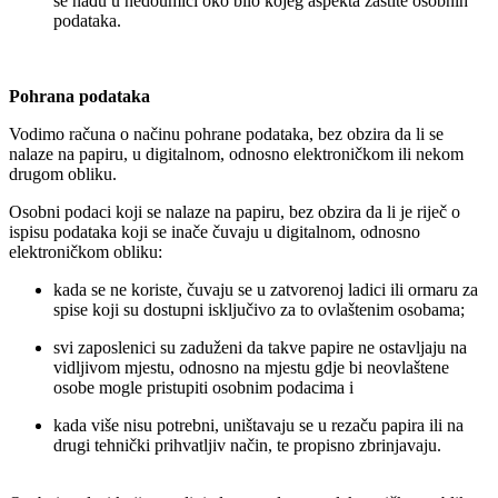
se nađu u nedoumici oko bilo kojeg aspekta zaštite osobnih
podataka.
Pohrana podataka
Vodimo računa o načinu pohrane podataka, bez obzira da li se
nalaze na papiru, u digitalnom, odnosno elektroničkom ili nekom
drugom obliku.
Osobni podaci koji se nalaze na papiru, bez obzira da li je riječ o
ispisu podataka koji se inače čuvaju u digitalnom, odnosno
elektroničkom obliku:
kada se ne koriste, čuvaju se u zatvorenoj ladici ili ormaru za
spise koji su dostupni isključivo za to ovlaštenim osobama;
svi zaposlenici su zaduženi da takve papire ne ostavljaju na
vidljivom mjestu, odnosno na mjestu gdje bi neovlaštene
osobe mogle pristupiti osobnim podacima i
kada više nisu potrebni, uništavaju se u rezaču papira ili na
drugi tehnički prihvatljiv način, te propisno zbrinjavaju.