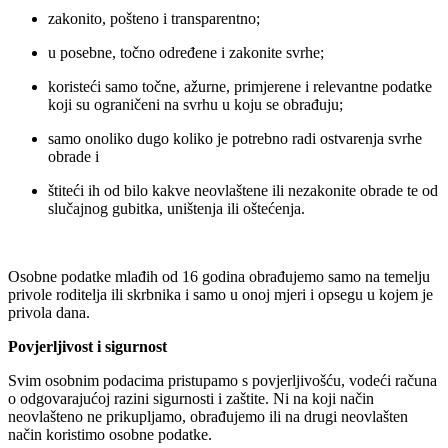
zakonito, pošteno i transparentno;
u posebne, točno određene i zakonite svrhe;
koristeći samo točne, ažurne, primjerene i relevantne podatke
koji su ograničeni na svrhu u koju se obrađuju;
samo onoliko dugo koliko je potrebno radi ostvarenja svrhe
obrade i
štiteći ih od bilo kakve neovlaštene ili nezakonite obrade te od
slučajnog gubitka, uništenja ili oštećenja.
Osobne podatke mlađih od 16 godina obrađujemo samo na temelju
privole roditelja ili skrbnika i samo u onoj mjeri i opsegu u kojem je
privola dana.
Povjerljivost i sigurnost
Svim osobnim podacima pristupamo s povjerljivošću, vodeći računa
o odgovarajućoj razini sigurnosti i zaštite. Ni na koji način
neovlašteno ne prikupljamo, obrađujemo ili na drugi neovlašten
način koristimo osobne podatke.