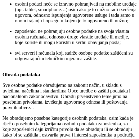
osobni podaci neće se izravno pohranjivati na mobilne uređaje
(npr. tablet, smartphone…) osim ako je to nužno radi izvršenja
ugovora, odnosno ispunjenja ugovorene usluge i tada samo u
onom trajanju i opsegu u kojem je to ugovoreno ili nužno;
zaposlenici ne pohranjuju osobne podatke na svoja vlastita
osobna računala, odnosno druge vlastite uređaje ili medije,
koje koriste ili mogu koristiti u svrhu obavljanja posla;
svi serveri i računala koji sadrže osobne podatke zaštićeni su
odgovarajućim tehničkim mjerama zaštite.
Obrada podataka
Sve osobne podatke obrađujemo na zakonit način, u skladu s
uvjetima, načelima i standardima Opće uredbe o zaštiti podataka i
nacionalnom zakonodavstvu. Obradu prvenstveno temeljimo na
posebnim privolama, izvršenju ugovornog odnosa ili poštovanja
pravnih obveza.
Ne obrađujemo posebne kategorije osobnih podataka, osim kada je
riječ o posebnim kategorijama osobnih podataka zaposlenika, za
koje zaposlenici daju izričitu privolu da se obrađuju ili se obrađuju
kako bi se zaštitila i ostvarila prava i interesi zaposlenika u području