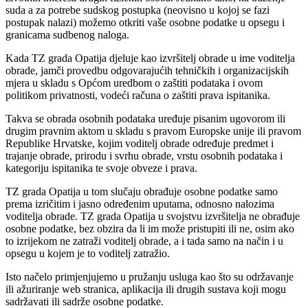
suda a za potrebe sudskog postupka (neovisno u kojoj se fazi
postupak nalazi) možemo otkriti vaše osobne podatke u opsegu i
granicama sudbenog naloga.
Kada TZ grada Opatija djeluje kao izvršitelj obrade u ime voditelja
obrade, jamči provedbu odgovarajućih tehničkih i organizacijskih
mjera u skladu s Općom uredbom o zaštiti podataka i ovom
politikom privatnosti, vodeći računa o zaštiti prava ispitanika.
Takva se obrada osobnih podataka uređuje pisanim ugovorom ili
drugim pravnim aktom u skladu s pravom Europske unije ili pravom
Republike Hrvatske, kojim voditelj obrade određuje predmet i
trajanje obrade, prirodu i svrhu obrade, vrstu osobnih podataka i
kategoriju ispitanika te svoje obveze i prava.
TZ grada Opatija u tom slučaju obrađuje osobne podatke samo
prema izričitim i jasno određenim uputama, odnosno nalozima
voditelja obrade. TZ grada Opatija u svojstvu izvršitelja ne obrađuje
osobne podatke, bez obzira da li im može pristupiti ili ne, osim ako
to izrijekom ne zatraži voditelj obrade, a i tada samo na način i u
opsegu u kojem je to voditelj zatražio.
Isto načelo primjenjujemo u pružanju usluga kao što su održavanje
ili ažuriranje web stranica, aplikacija ili drugih sustava koji mogu
sadržavati ili sadrže osobne podatke.