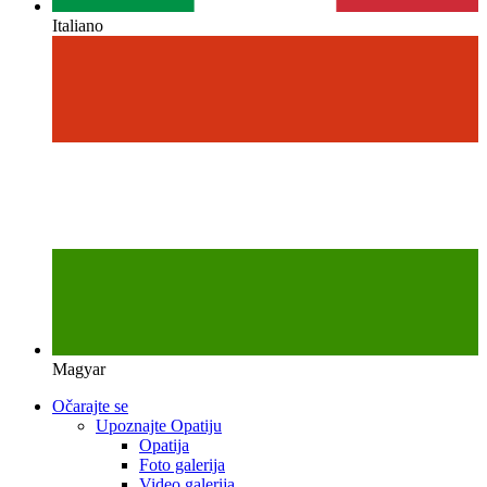
Italiano
Magyar
Očarajte se
Upoznajte Opatiju
Opatija
Foto galerija
Video galerija