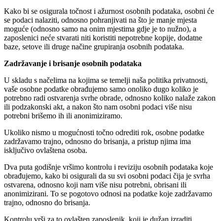
Kako bi se osigurala točnost i ažurnost osobnih podataka, osobni će
se podaci nalaziti, odnosno pohranjivati na što je manje mjesta
moguće (odnosno samo na onim mjestima gdje je to nužno), a
zaposlenici neće stvarati niti koristiti nepotrebne kopije, dodatne
baze, setove ili druge načine grupiranja osobnih podataka.
Zadržavanje i brisanje osobnih podataka
U skladu s načelima na kojima se temelji naša politika privatnosti,
vaše osobne podatke obrađujemo samo onoliko dugo koliko je
potrebno radi ostvarenja svrhe obrade, odnosno koliko nalaže zakon
ili podzakonski akt, a nakon što nam osobni podaci više nisu
potrebni brišemo ih ili anonimiziramo.
Ukoliko nismo u mogućnosti točno odrediti rok, osobne podatke
zadržavamo trajno, odnosno do brisanja, a pristup njima ima
isključivo ovlaštena osoba.
Dva puta godišnje vršimo kontrolu i reviziju osobnih podataka koje
obrađujemo, kako bi osigurali da su svi osobni podaci čija je svrha
ostvarena, odnosno koji nam više nisu potrebni, obrisani ili
anonimizirani. To se pogotovo odnosi na podatke koje zadržavamo
trajno, odnosno do brisanja.
Kontrolu vrši za to ovlašten zaposlenik, koji je dužan izraditi