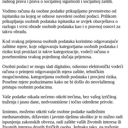
radnog prava i prava o socijalnoj sigurnosti i socijalnoj zaštiti.
Vodimo računa da osobne podatke prikupljamo prvenstveno od
ispitanika na kojeg se odnose navedeni osobni podaci. Prilikom
prikupljanja osobnih podataka ispitanika se uvijek obavještava o
razlogu i svrsi obrade osobnih podataka kao i o pravnoj osnovi za
takvu obradu.
Kod svakog prijenosa osobnih podataka koristimo odgovarajuće
zaštitne mjere, koje odgovaraju kategorijama osobnih podataka i
riziku koji proizlazi iz takve kategorizacije, vodeći računa o
posebnostima svakog pojedinog slučaja prijenosa.
Osobni podaci se mogu slati digitalno, odnosno elektronički vodeći
računa o primjeni odgovarajućih mjera zaštite, tehničkim
mogućnostima, kategorijama osobnih podataka i procjeni rizika.
Posebne mjere poduzimamo kako ne bi došlo do neovlaštenog
pristupa osobnim podacima.
Vaše podatke nikada nećemo otkriti trećima, bez vašeg izričitog
traženja i jasno dane, nedvosmislene i točno određene privole.
Iznimno, možemo otkriti vaše osobne podatke nadležnim
međunarodnim, državnim i javnim tijelima ukoliko je to nužno radi
ispunjenja zakonskih obveza, radi zaštite vaših životnih interesa ili
životnih interesa drugih fizičkih osoba. Jednako tako, na traženje