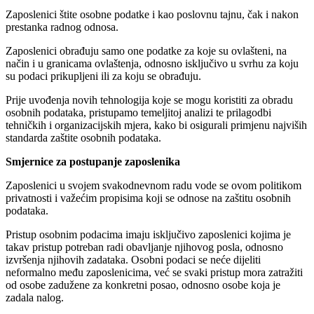
Zaposlenici štite osobne podatke i kao poslovnu tajnu, čak i nakon
prestanka radnog odnosa.
Zaposlenici obrađuju samo one podatke za koje su ovlašteni, na
način i u granicama ovlaštenja, odnosno isključivo u svrhu za koju
su podaci prikupljeni ili za koju se obrađuju.
Prije uvođenja novih tehnologija koje se mogu koristiti za obradu
osobnih podataka, pristupamo temeljitoj analizi te prilagodbi
tehničkih i organizacijskih mjera, kako bi osigurali primjenu najviših
standarda zaštite osobnih podataka.
Smjernice za postupanje zaposlenika
Zaposlenici u svojem svakodnevnom radu vode se ovom politikom
privatnosti i važećim propisima koji se odnose na zaštitu osobnih
podataka.
Pristup osobnim podacima imaju isključivo zaposlenici kojima je
takav pristup potreban radi obavljanje njihovog posla, odnosno
izvršenja njihovih zadataka. Osobni podaci se neće dijeliti
neformalno među zaposlenicima, već se svaki pristup mora zatražiti
od osobe zadužene za konkretni posao, odnosno osobe koja je
zadala nalog.