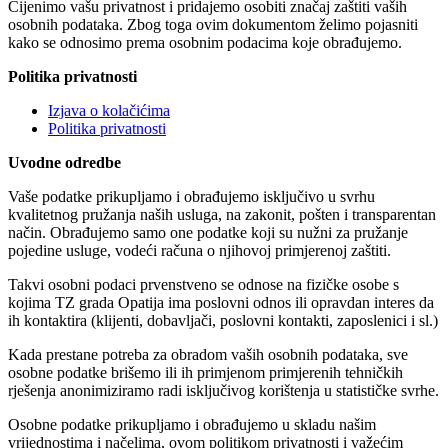
Cijenimo vašu privatnost i pridajemo osobiti značaj zaštiti vaših
osobnih podataka. Zbog toga ovim dokumentom želimo pojasniti
kako se odnosimo prema osobnim podacima koje obrađujemo.
Politika privatnosti
Izjava o kolačićima
Politika privatnosti
Uvodne odredbe
Vaše podatke prikupljamo i obrađujemo isključivo u svrhu
kvalitetnog pružanja naših usluga, na zakonit, pošten i transparentan
način. Obrađujemo samo one podatke koji su nužni za pružanje
pojedine usluge, vodeći računa o njihovoj primjerenoj zaštiti.
Takvi osobni podaci prvenstveno se odnose na fizičke osobe s
kojima TZ grada Opatija ima poslovni odnos ili opravdan interes da
ih kontaktira (klijenti, dobavljači, poslovni kontakti, zaposlenici i sl.)
Kada prestane potreba za obradom vaših osobnih podataka, sve
osobne podatke brišemo ili ih primjenom primjerenih tehničkih
rješenja anonimiziramo radi isključivog korištenja u statističke svrhe.
Osobne podatke prikupljamo i obrađujemo u skladu našim
vrijednostima i načelima, ovom politikom privatnosti i važećim