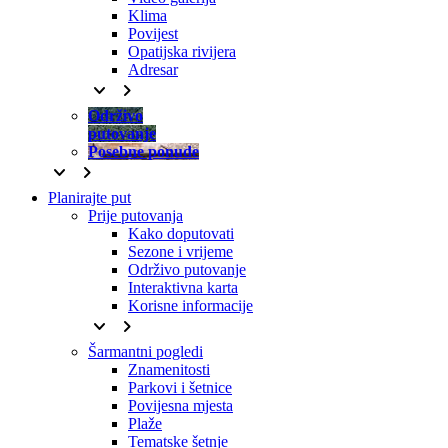
Klima
Povijest
Opatijska rivijera
Adresar
keyboard_arrow_down
keyboard_arrow_right
Održivo
putovanje
Posebne ponude
keyboard_arrow_down
keyboard_arrow_right
Planirajte put
Prije putovanja
Kako doputovati
Sezone i vrijeme
Održivo putovanje
Interaktivna karta
Korisne informacije
keyboard_arrow_down
keyboard_arrow_right
Šarmantni pogledi
Znamenitosti
Parkovi i šetnice
Povijesna mjesta
Plaže
Tematske šetnje