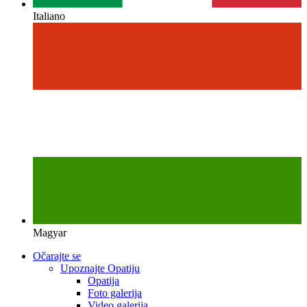
Italiano
Magyar
Očarajte se
Upoznajte Opatiju
Opatija
Foto galerija
Video galerija