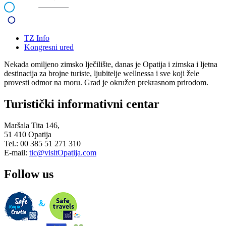
TZ Info
Kongresni ured
Nekada omiljeno zimsko lječilište, danas je Opatija i zimska i ljetna
destinacija za brojne turiste, ljubitelje wellnessa i sve koji žele
provesti odmor na moru. Grad je okružen prekrasnom prirodom.
Turistički informativni centar
Maršala Tita 146,
51 410 Opatija
Tel.: 00 385 51 271 310
E-mail:
tic@visitOpatija.com
Follow us