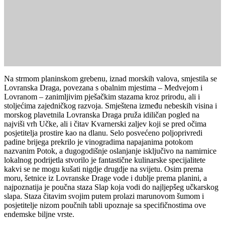
Na strmom planinskom grebenu, iznad morskih valova, smjestila se
Lovranska Draga, povezana s obalnim mjestima – Medvejom i
Lovranom – zanimljivim pješačkim stazama kroz prirodu, ali i
stoljećima zajedničkog razvoja. Smještena između nebeskih visina i
morskog plavetnila Lovranska Draga pruža idiličan pogled na
najviši vrh Učke, ali i čitav Kvarnerski zaljev koji se pred očima
posjetitelja prostire kao na dlanu. Selo posvećeno poljoprivredi
padine brijega prekrilo je vinogradima napajanima potokom
nazvanim Potok, a dugogodišnje oslanjanje isključivo na namirnice
lokalnog podrijetla stvorilo je fantastične kulinarske specijalitete
kakvi se ne mogu kušati nigdje drugdje na svijetu. Osim prema
moru, šetnice iz Lovranske Drage vode i dublje prema planini, a
najpoznatija je poučna staza Slap koja vodi do najljepšeg učkarskog
slapa. Staza čitavim svojim putem prolazi marunovom šumom i
posjetitelje nizom poučnih tabli upoznaje sa specifičnostima ove
endemske biljne vrste.