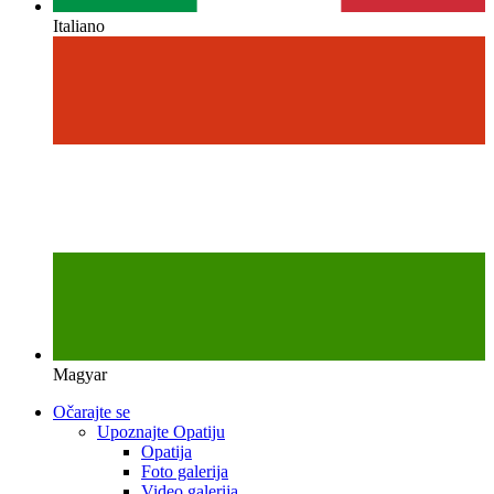
Italiano
Magyar
Očarajte se
Upoznajte Opatiju
Opatija
Foto galerija
Video galerija