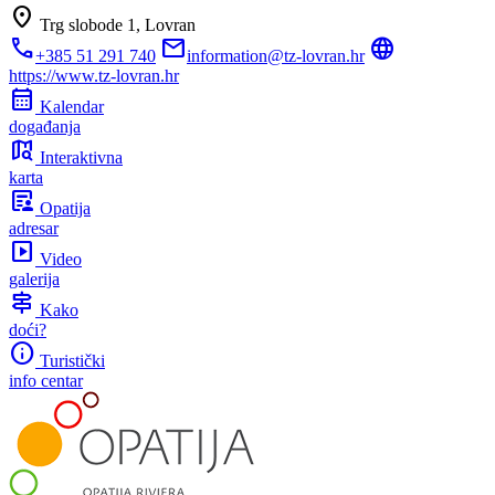
location_on
Trg slobode 1,
Lovran
call
mail
language
+385 51 291 740
information@tz-lovran.hr
https://www.tz-lovran.hr
calendar_month
Kalendar
događanja
map_search
Interaktivna
karta
article_person
Opatija
adresar
slideshow
Video
galerija
signpost
Kako
doći?
info
Turistički
info centar