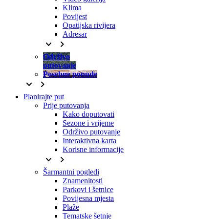
Klima
Povijest
Opatijska rivijera
Adresar
keyboard_arrow_down
keyboard_arrow_right
Održivo
putovanje
Posebne ponude
keyboard_arrow_down
keyboard_arrow_right
Planirajte put
Prije putovanja
Kako doputovati
Sezone i vrijeme
Održivo putovanje
Interaktivna karta
Korisne informacije
keyboard_arrow_down
keyboard_arrow_right
Šarmantni pogledi
Znamenitosti
Parkovi i šetnice
Povijesna mjesta
Plaže
Tematske šetnje