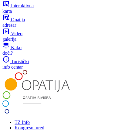
map_search
Interaktivna
karta
article_person
Opatija
adresar
slideshow
Video
galerija
signpost
Kako
doći?
info
Turistički
info centar
TZ Info
Kongresni ured