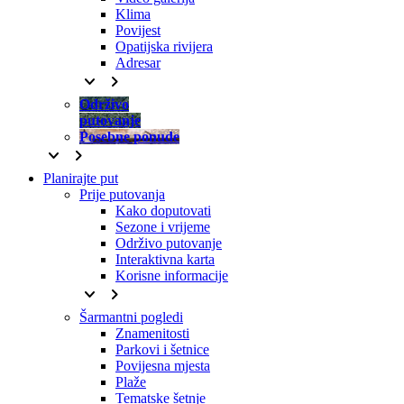
Klima
Povijest
Opatijska rivijera
Adresar
keyboard_arrow_down
keyboard_arrow_right
Održivo
putovanje
Posebne ponude
keyboard_arrow_down
keyboard_arrow_right
Planirajte put
Prije putovanja
Kako doputovati
Sezone i vrijeme
Održivo putovanje
Interaktivna karta
Korisne informacije
keyboard_arrow_down
keyboard_arrow_right
Šarmantni pogledi
Znamenitosti
Parkovi i šetnice
Povijesna mjesta
Plaže
Tematske šetnje