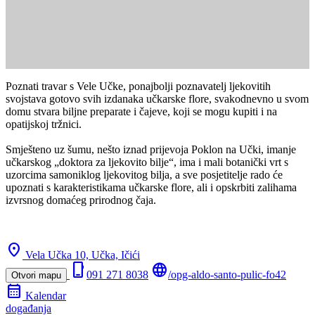
Poznati travar s Vele Učke, ponajbolji poznavatelj ljekovitih
svojstava gotovo svih izdanaka učkarske flore, svakodnevno u svom
domu stvara biljne preparate i čajeve, koji se mogu kupiti i na
opatijskoj tržnici.
Smješteno uz šumu, nešto iznad prijevoja Poklon na Učki, imanje
učkarskog „doktora za ljekovito bilje“, ima i mali botanički vrt s
uzorcima samoniklog ljekovitog bilja, a sve posjetitelje rado će
upoznati s karakteristikama učkarske flore, ali i opskrbiti zalihama
izvrsnog domaćeg prirodnog čaja.
location_on
Vela Učka 10, Učka,
Ičići
phone_iphone
language
091 271 8038
/opg-aldo-santo-pulic-fo42
Otvori mapu
calendar_month
Kalendar
događanja