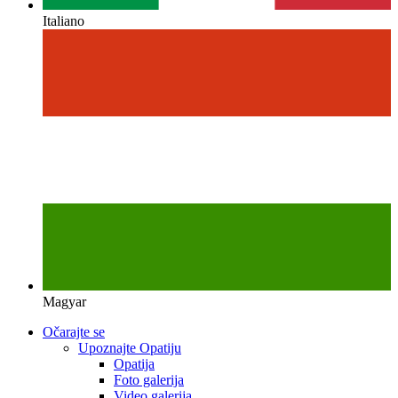
Italiano
Magyar
Očarajte se
Upoznajte Opatiju
Opatija
Foto galerija
Video galerija