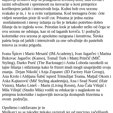
razini odvažnosti i spremnosti na inovacije u kosi primjerice
korištenjem jarkih i intenzivnih boja. Kultni bob ovu sezonu
svakako je in, i to u svim varijantama. Kod teenagera često ćete
vidjeti neuredan pixie ili wolf cut. Prisutna je jedna razina
nonšalantnosti i messy izdanja za što je itekako potrebno dobro
šišanje da to izgleda wow. Prirodan look je također nešto od čega se
ovu sezonu ne odstupa, kao ni od laganih kovrča. U području
koloristike ova sezona je apsolutno razigrana i kreativna. Široka
paleta boja od jarkih i intenzivnih za one odvažnije do pastelnih
tonova za svaku prigodu.
Ivana Špicer i Mario Mesarić (IM.Academy), Ivan Jagarčec i Marina
Bukovac Jagarčec (Kanso), Tomaž Turk i Matej Prinčič (MIČ
Styling), Darko Purić (The Backstage) i Anita Loboda razotkrili su
tajne šišanja i stiliziranja kako bi frizeri imali mogli unaprijediti svoja
znanja. Dejan Nikolić i Anja Zupanec (ID Factory Hair Group),
Ana Krolo i Aldijana Šabić ispred Trimužijat Teama, Matjaž Okorn i
Aska Kajtazović (Mič Styling akademija), Ana i Sead Nunić (Hair
Vision), Marko Listeš – Marin (Living Room), Ana Čala Višnjić i
Mila Višnjić (Studio Mila) vodili su edukacije s naglaskom na
primjenu koloristike i najnovijih inovacija dostupnih frizerima u
ovom području.
Opušteno i održavano je in
Muškarci su se također itekako razigrali jer od precizno začešljanih