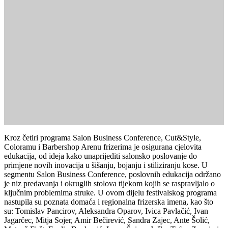
Kroz četiri programa Salon Business Conference, Cut&Style,
Coloramu i Barbershop Arenu frizerima je osigurana cjelovita
edukacija, od ideja kako unaprijediti salonsko poslovanje do
primjene novih inovacija u šišanju, bojanju i stiliziranju kose. U
segmentu Salon Business Conference, poslovnih edukacija održano
je niz predavanja i okruglih stolova tijekom kojih se raspravljalo o
ključnim problemima struke. U ovom dijelu festivalskog programa
nastupila su poznata domaća i regionalna frizerska imena, kao što
su: Tomislav Pancirov, Aleksandra Oparov, Ivica Pavlačić, Ivan
Jagarčec, Mitja Sojer, Amir Bečirević, Sandra Zajec, Ante Šolić,