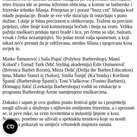
retro frizura ide se prema ležernim oblicima, a koriste se barberske i
frizerske tehnike šišanja. Primjetan je i porast "buzz cut" šišanja kod
mlađe populacije. Brade se sve više skraćuju ili ostavljaju s puno
dužine. I dalje je bitna preciznost u oblikovanju. Traženi su precizni
prijelazi, oštre linije kod konturiranja bočnih i linija na vratu. Veliku
pažnju muškarci pridaju njezi brade i lica, pri čemu su ulje, balzam,
vosak i četka nezamjenjivi. No jedan trend valja spomenuti, a koji
nikad neće prestati da je održavana, uredno šišana i njegovana kosa
uvijek in.
Marko Šimunović i Saša Pupić (Polyboy Barbershop), Manó
Kolarič i Tomaž Turk (Mič Styling akademija) Edis Osmanović
(Brivnica Barber Room), Mirza Delić (Delija the Barber.Education)
tima, Marko Stanzl iz (Salon), Siniša Šunjić (Ka’brada) i Krešimir
Španić (Barbershop Španić), Toni Vlaškovac (Tonino Barbieri),
Domagoj Jukić (Leekarija Barbershopa) vodili su edukacije u
programu Barbershop Arene namijenjene muškarcima.
Dakako i sajam je ovu godinu pratio festival gdje su i posjetitelji
mogli uživati u druženju s njihovim omiljenim frizerima, a i upoznati
se, iz prve ruke, sa svim novitetima u industriji ljepote u kosi.
Naravno, posebno su uživali u spektaklu trendova koje su nosili
modeli, a prikazali su umijeće vrhunskih majstora zanata.