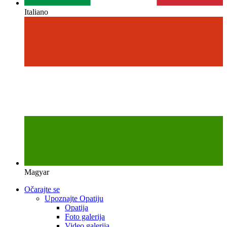
Italiano
Magyar
Očarajte se
Upoznajte Opatiju
Opatija
Foto galerija
Video galerija