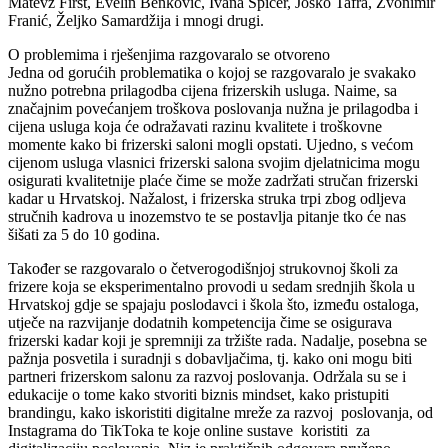
Matevž Firšt, Evelin Benković, Ivana Špicer, Joško Tafra, Zvonimir
Franić, Željko Samardžija i mnogi drugi.
O problemima i rješenjima razgovaralo se otvoreno
Jedna od gorućih problematika o kojoj se razgovaralo je svakako
nužno potrebna prilagodba cijena frizerskih usluga. Naime, sa
značajnim povećanjem troškova poslovanja nužna je prilagodba i
cijena usluga koja će odražavati razinu kvalitete i troškovne
momente kako bi frizerski saloni mogli opstati. Ujedno, s većom
cijenom usluga vlasnici frizerski salona svojim djelatnicima mogu
osigurati kvalitetnije plaće čime se može zadržati stručan frizerski
kadar u Hrvatskoj. Nažalost, i frizerska struka trpi zbog odljeva
stručnih kadrova u inozemstvo te se postavlja pitanje tko će nas
šišati za 5 do 10 godina.
Također se razgovaralo o četverogodišnjoj strukovnoj školi za
frizere koja se eksperimentalno provodi u sedam srednjih škola u
Hrvatskoj gdje se spajaju poslodavci i škola što, između ostaloga,
utječe na razvijanje dodatnih kompetencija čime se osigurava
frizerski kadar koji je spremniji za tržište rada. Nadalje, posebna se
pažnja posvetila i suradnji s dobavljačima, tj. kako oni mogu biti
partneri frizerskom salonu za razvoj poslovanja. Održala su se i
edukacije o tome kako stvoriti biznis mindset, kako pristupiti
brandingu, kako iskoristiti digitalne mreže za razvoj poslovanja, od
Instagrama do TikToka te koje online sustave koristiti za