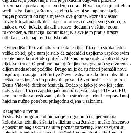
digitalizaciju poslovanja. Niz je praktičnih odgovara pruženo
frizerima na predavanju o uvođenju eura u Hrvatsku, što je potrebno
srediti s bankama, a što u sustavima kako bi se implementacija
mogla provoditi od rujna mjeseca ove godine. Poznati vlasnici
frizerskih salona otkrili su da su u procesu razvoja svog salona, iz
malog u veći, itekako ulagali u razvoj dodatnih vještina, poput
rukovođenja, financija, komunikacije, a sve je to pratila hrabra
odluka da žele napraviti taj iskorak.
„Ovogodišnji festival pokazao je da je cijela frizerska struka jedna
velika obitelj gdje nam je stalo da zajednički uspijemo usprkos svim
problemima koju struku pritišću. Mi smo programski obuhvatili sve
dijelove struke. O problemima i rješenjima razgovaralo se otvoreno s
ciljem međusobne podrške. Drago mi je da su frizeri pronašli novu
inspiraciju i snagu na Hairstlye News festivalu kako bi se uhvatili u
koštac sa svime što im poslovni i privatni život nosi.“ – istaknuo je
Denis Vidović, direktor festivala. Dodao je kako je ovo još jedan
dokaz da su frizeri zajedno jači unatoč najvišoj stopi PDV-a u EU,
porastu troškova poslovanja, deficitu stručnog kadra i neopravdanoj
hajci na nužno potrebnu prilagodnu cijena u salonima.
Razigrano u trendu
Festivalski program kulminirao je programom usmjerenim na
koloristiku, tehnike šišanja i stiliziranja za žensko i muško frizerstvo
s posebnim naglaskom na ultra poznat barbering. Predstavljeni su
najnoviji trendovi koji su prilagođeni životnoj dobi, stilu života i