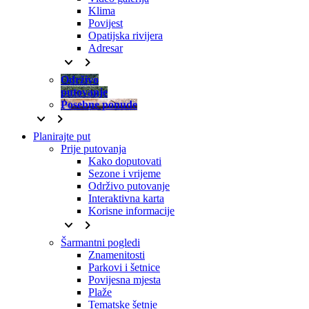
Klima
Povijest
Opatijska rivijera
Adresar
keyboard_arrow_down
keyboard_arrow_right
Održivo
putovanje
Posebne ponude
keyboard_arrow_down
keyboard_arrow_right
Planirajte put
Prije putovanja
Kako doputovati
Sezone i vrijeme
Održivo putovanje
Interaktivna karta
Korisne informacije
keyboard_arrow_down
keyboard_arrow_right
Šarmantni pogledi
Znamenitosti
Parkovi i šetnice
Povijesna mjesta
Plaže
Tematske šetnje