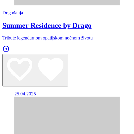
Događanja
Summer Residence by Drago
Tribute legendarnom opatijskom noćnom životu
arrow_circle_right
25.04.2025