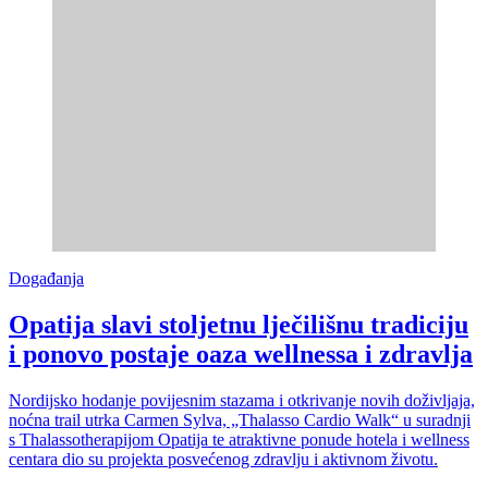
Događanja
Opatija slavi stoljetnu lječilišnu tradiciju
i ponovo postaje oaza wellnessa i zdravlja
Nordijsko hodanje povijesnim stazama i otkrivanje novih doživljaja,
noćna trail utrka Carmen Sylva, „Thalasso Cardio Walk“ u suradnji
s Thalassotherapijom Opatija te atraktivne ponude hotela i wellness
centara dio su projekta posvećenog zdravlju i aktivnom životu.