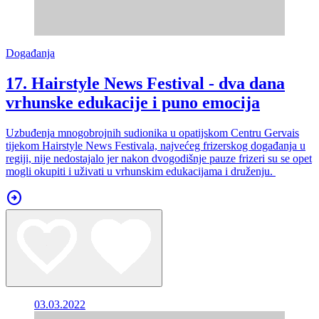
Događanja
17. Hairstyle News Festival - dva dana
vrhunske edukacije i puno emocija
Uzbuđenja mnogobrojnih sudionika u opatijskom Centru Gervais
tijekom Hairstyle News Festivala, najvećeg frizerskog događanja u
regiji, nije nedostajalo jer nakon dvogodišnje pauze frizeri su se opet
mogli okupiti i uživati u vrhunskim edukacijama i druženju.
arrow_circle_right
03.03.2022