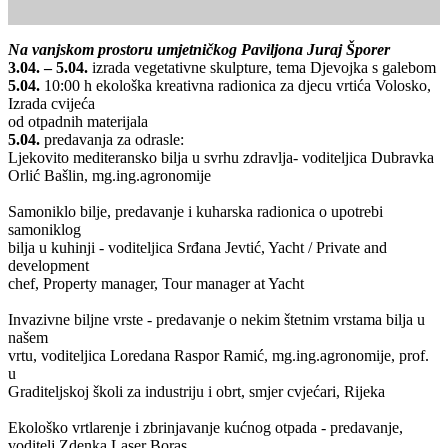
Na vanjskom prostoru umjetničkog Paviljona Juraj Šporer
3.04. – 5.04.
izrada vegetativne skulpture, tema Djevojka s galebom
5.04.
10:00 h ekološka kreativna radionica za djecu vrtića Volosko,
Izrada cvijeća
od otpadnih materijala
5.04.
predavanja za odrasle:
Ljekovito mediteransko bilja u svrhu zdravlja- voditeljica Dubravka
Orlić Bašlin, mg.ing.agronomije
Samoniklo bilje, predavanje i kuharska radionica o upotrebi
samoniklog
bilja u kuhinji - voditeljica Srđana Jevtić, Yacht / Private and
development
chef, Property manager, Tour manager at Yacht
Invazivne biljne vrste - predavanje o nekim štetnim vrstama bilja u
našem
vrtu, voditeljica Loredana Raspor Ramić, mg.ing.agronomije, prof.
u
Graditeljskoj školi za industriju i obrt, smjer cvjećari, Rijeka
Ekološko vrtlarenje i zbrinjavanje kućnog otpada - predavanje,
voditelj Zdenka Laser Boras