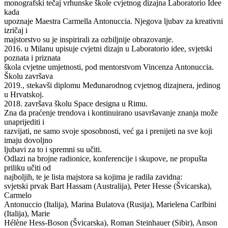
monografski tečaj vrhunske škole cvjetnog dizajna Laboratorio Idee
kada
upoznaje Maestra Carmella Antonuccia. Njegova ljubav za kreativni
izričaj i
majstorstvo su je inspirirali za ozbiljnije obrazovanje.
2016. u Milanu upisuje cvjetni dizajn u Laboratorio idee, svjetski
poznata i priznata
škola cvjetne umjetnosti, pod mentorstvom Vincenza Antonuccia.
Školu završava
2019., stekavši diplomu Međunarodnog cvjetnog dizajnera, jedinog
u Hrvatskoj.
2018. završava školu Space designa u Rimu.
Zna da praćenje trendova i kontinuirano usavršavanje znanja može
unaprijediti i
razvijati, ne samo svoje sposobnosti, već ga i prenijeti na sve koji
imaju dovoljno
ljubavi za to i spremni su učiti.
Odlazi na brojne radionice, konferencije i skupove, ne propušta
priliku učiti od
najboljih, te je lista majstora sa kojima je radila zavidna:
svjetski prvak Bart Hassam (Australija), Peter Hesse (Švicarska),
Carmelo
Antonuccio (Italija), Marina Bulatova (Rusija), Marielena Carlbini
(Italija), Marie
Hélène Hess-Boson (Švicarska), Roman Steinhauer (Sibir), Anson