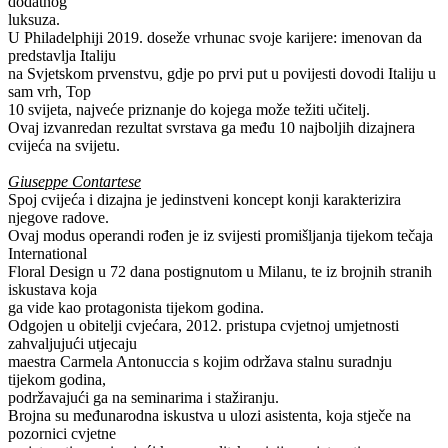
dodatnog
luksuza.
U Philadelphiji 2019. doseže vrhunac svoje karijere: imenovan da
predstavlja Italiju
na Svjetskom prvenstvu, gdje po prvi put u povijesti dovodi Italiju u
sam vrh, Top
10 svijeta, najveće priznanje do kojega može težiti učitelj.
Ovaj izvanredan rezultat svrstava ga među 10 najboljih dizajnera
cvijeća na svijetu.
Giuseppe Contartese
Spoj cvijeća i dizajna je jedinstveni koncept konji karakterizira
njegove radove.
Ovaj modus operandi rođen je iz svijesti promišljanja tijekom tečaja
International
Floral Design u 72 dana postignutom u Milanu, te iz brojnih stranih
iskustava koja
ga vide kao protagonista tijekom godina.
Odgojen u obitelji cvjećara, 2012. pristupa cvjetnoj umjetnosti
zahvaljujući utjecaju
maestra Carmela Antonuccia s kojim održava stalnu suradnju
tijekom godina,
podržavajući ga na seminarima i stažiranju.
Brojna su međunarodna iskustva u ulozi asistenta, koja stječe na
pozornici cvjetne