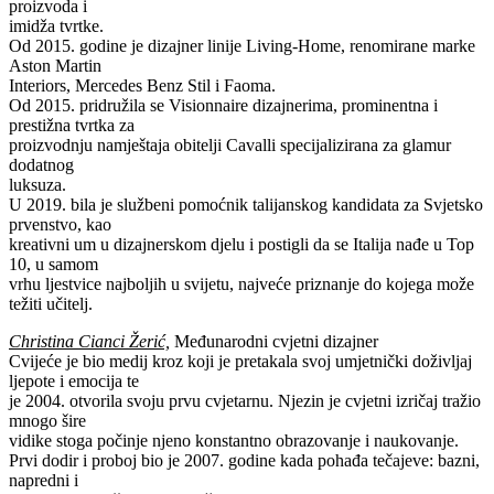
proizvoda i
imidža tvrtke.
Od 2015. godine je dizajner linije Living-Home, renomirane marke
Aston Martin
Interiors, Mercedes Benz Stil i Faoma.
Od 2015. pridružila se Visionnaire dizajnerima, prominentna i
prestižna tvrtka za
proizvodnju namještaja obitelji Cavalli specijalizirana za glamur
dodatnog
luksuza.
U 2019. bila je službeni pomoćnik talijanskog kandidata za Svjetsko
prvenstvo, kao
kreativni um u dizajnerskom djelu i postigli da se Italija nađe u Top
10, u samom
vrhu ljestvice najboljih u svijetu, najveće priznanje do kojega može
težiti učitelj.
Christina Cianci Žerić,
Međunarodni cvjetni dizajner
Cvijeće je bio medij kroz koji je pretakala svoj umjetnički doživljaj
ljepote i emocija te
je 2004. otvorila svoju prvu cvjetarnu. Njezin je cvjetni izričaj tražio
mnogo šire
vidike stoga počinje njeno konstantno obrazovanje i naukovanje.
Prvi dodir i proboj bio je 2007. godine kada pohađa tečajeve: bazni,
napredni i