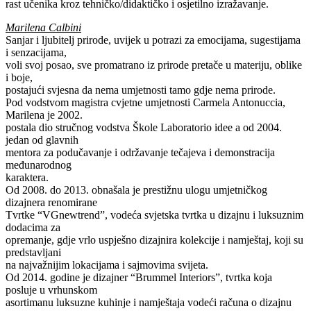
rast učenika kroz tehničko/didaktičko i osjetilno izražavanje.
Marilena Calbini
Sanjar i ljubitelj prirode, uvijek u potrazi za emocijama, sugestijama
i senzacijama,
voli svoj posao, sve promatrano iz prirode pretače u materiju, oblike
i boje,
postajući svjesna da nema umjetnosti tamo gdje nema prirode.
Pod vodstvom magistra cvjetne umjetnosti Carmela Antonuccia,
Marilena je 2002.
postala dio stručnog vodstva Škole Laboratorio idee a od 2004.
jedan od glavnih
mentora za podučavanje i održavanje tečajeva i demonstracija
međunarodnog
karaktera.
Od 2008. do 2013. obnašala je prestižnu ulogu umjetničkog
dizajnera renomirane
Tvrtke “VGnewtrend”, vodeća svjetska tvrtka u dizajnu i luksuznim
dodacima za
opremanje, gdje vrlo uspješno dizajnira kolekcije i namještaj, koji su
predstavljani
na najvažnijim lokacijama i sajmovima svijeta.
Od 2014. godine je dizajner “Brummel Interiors”, tvrtka koja
posluje u vrhunskom
asortimanu luksuzne kuhinje i namještaja vodeći računa o dizajnu