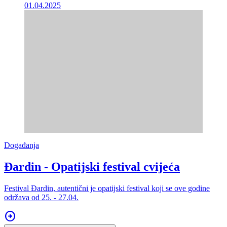
01.04.2025
Događanja
Đardin - Opatijski festival cvijeća
Festival Đardin, autentični je opatijski festival koji se ove godine
održava od 25. - 27.04.
arrow_circle_right