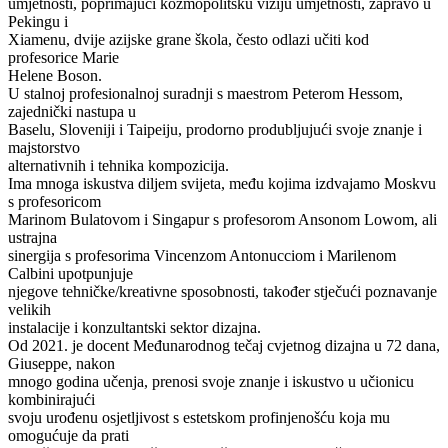
umjetnosti, poprimajući kozmopolitsku viziju umjetnosti, zapravo u
Pekingu i
Xiamenu, dvije azijske grane škola, često odlazi učiti kod
profesorice Marie
Helene Boson.
U stalnoj profesionalnoj suradnji s maestrom Peterom Hessom,
zajednički nastupa u
Baselu, Sloveniji i Taipeiju, prodorno produbljujući svoje znanje i
majstorstvo
alternativnih i tehnika kompozicija.
Ima mnoga iskustva diljem svijeta, među kojima izdvajamo Moskvu
s profesoricom
Marinom Bulatovom i Singapur s profesorom Ansonom Lowom, ali
ustrajna
sinergija s profesorima Vincenzom Antonucciom i Marilenom
Calbini upotpunjuje
njegove tehničke/kreativne sposobnosti, također stječući poznavanje
velikih
instalacije i konzultantski sektor dizajna.
Od 2021. je docent Međunarodnog tečaj cvjetnog dizajna u 72 dana,
Giuseppe, nakon
mnogo godina učenja, prenosi svoje znanje i iskustvo u učionicu
kombinirajući
svoju urođenu osjetljivost s estetskom profinjenošću koja mu
omogućuje da prati