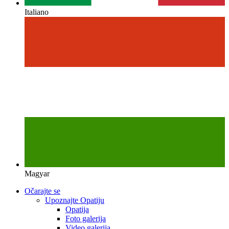
Italiano
Magyar
Očarajte se
Upoznajte Opatiju
Opatija
Foto galerija
Video galerija