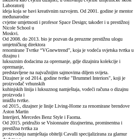
Laboratorij
ideja koja se bavi kreativnim razvojem. Od 2001. godine je mentor
međunarodne
cvjetne umjetnosti i profesor Space Design; također i u prestižnoj
Nicole School u
Moskvi.
Od 2008. do 2013. bio je pozvan da preuzme prestižnu ulogu
umjetničkog direktora
renomirane Tvrtke “VGnewtrend”, koja je vodeća svjetska tvrtka u
dizajnu i
luksuznim dodacima za opremanje, gdje dizajnira kolekcije i
opremanje,
predstavljene na najvažnijim sajmovima diljem svijeta.
Dizajner je od 2014. godine tvrtke "Brummel Interiors", koji je
proizvođač vrhunskih
kuhinjskih linija i luksuznog namještaja, vodeći računa o dizajnu
proizvoda i
imidžu tvrtke.
od 2015., dizajner je linije Living-Home za renomirane brendove
Aston Martin
Interijeri, Mercedes Benz Style i Faoma.
Od 2015. pridružio se Visionnaire dizajnerima, prominentna i
prestižna tvrtka za
proizvodnju namještaja obitelji Cavalli specijalizirana za glamur