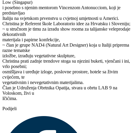
Low (Singapur)
i posebno s njenim mentorom Vincenzom Antonucciom, koji je
predstavljao
Italiju na svjetskom prvenstvu u cvjetnoj umjetnosti u Americi.
Christina je Referent škole Laboratorio idee za Hrvatsku i Sloveniju;
~ u stručnom je timu za izradu show rooma za talijanske veleprodaje
dekorativnih
materijala i papirne konfekcije,
~ član je grupe NAD4 (Natural Art Designer) koja u Italiji priprema
razne tematske
izložbe, izrađuju vegetativne skulpture,
Christina prati zadnje trendove stoga su njezini buketi, vjenčani i ini,
vrlo posebni;
osmišljava i uređuje izloge, poslovne prostore, hotele sa živim
cvijećem, te
vegetativnim i nevegetativnim materijalima.
Član je Udruženja Obrtnika Opatija, stvara u obrtu LAB 9 na
Voloskom, živi u
Ičićima.
Podijeli