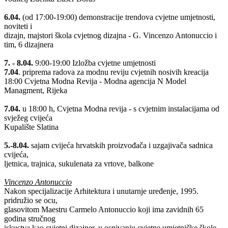
6.04.
(od 17:00-19:00) demonstracije trendova cvjetne umjetnosti,
noviteti i
dizajn, majstori škola cvjetnog dizajna - G. Vincenzo Antonuccio i
tim, 6 dizajnera
7. - 8.04.
9:00-19:00 Izložba cvjetne umjetnosti
7.04
. priprema radova za modnu reviju cvjetnih nosivih kreacija
18:00 Cvjetna Modna Revija - Modna agencija N Model
Managment, Rijeka
7.04.
u 18:00 h, Cvjetna Modna revija - s cvjetnim instalacijama od
svježeg cvijeća
Kupalište Slatina
5.-8.04.
sajam cvijeća hrvatskih proizvođača i uzgajivača sadnica
cvijeća,
ljetnica, trajnica, sukulenata za vrtove, balkone
Vincenzo Antonuccio
Nakon specijalizacije Arhitektura i unutarnje uređenje, 1995.
pridružio se ocu,
glasovitom Maestru Carmelo Antonuccio koji ima zavidnih 65
godina stručnog
iskustva kao cvjetni dizajner, u osnivanju cvjetne umjetničke škole