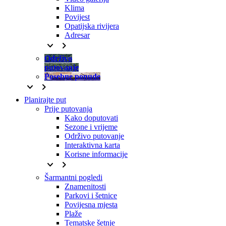
Klima
Povijest
Opatijska rivijera
Adresar
keyboard_arrow_down
keyboard_arrow_right
Održivo
putovanje
Posebne ponude
keyboard_arrow_down
keyboard_arrow_right
Planirajte put
Prije putovanja
Kako doputovati
Sezone i vrijeme
Održivo putovanje
Interaktivna karta
Korisne informacije
keyboard_arrow_down
keyboard_arrow_right
Šarmantni pogledi
Znamenitosti
Parkovi i šetnice
Povijesna mjesta
Plaže
Tematske šetnje