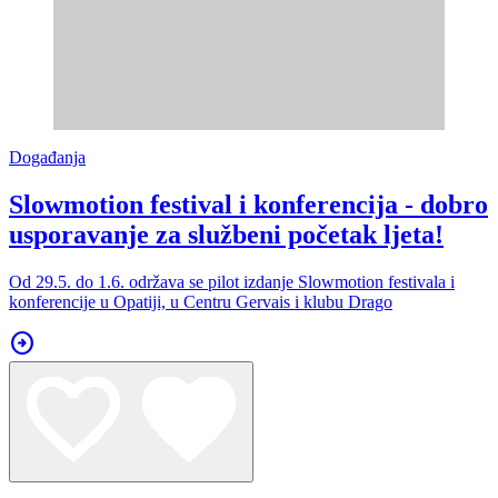
Događanja
Slowmotion festival i konferencija - dobro
usporavanje za službeni početak ljeta!
Od 29.5. do 1.6. održava se pilot izdanje Slowmotion festivala i
konferencije u Opatiji, u Centru Gervais i klubu Drago
arrow_circle_right