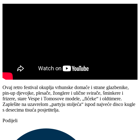
Ovaj retro festival okuplja vrhunske domaće i strane glazbenike,
pin-up djevojke, plesače, žonglere i ulične svirače, šminkere i
frizere, stare Vespe i Tomosove modele, „fićeke“ i oldtimere.
Zaplešite na uzavrelom „partyju stoljeća“ ispod najveće disco kugle
s desecima tisuća posjetitelja.
Podijeli