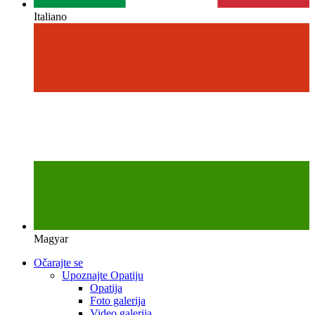
Italiano
Magyar
Očarajte se
Upoznajte Opatiju
Opatija
Foto galerija
Video galerija