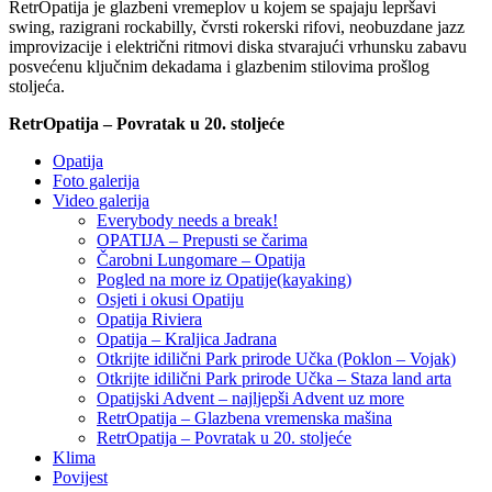
RetrOpatija je glazbeni vremeplov u kojem se spajaju lepršavi
swing, razigrani rockabilly, čvrsti rokerski rifovi, neobuzdane jazz
improvizacije i električni ritmovi diska stvarajući vrhunsku zabavu
posvećenu ključnim dekadama i glazbenim stilovima prošlog
stoljeća.
RetrOpatija – Povratak u 20. stoljeće
Opatija
Foto galerija
Video galerija
Everybody needs a break!
OPATIJA – Prepusti se čarima
Čarobni Lungomare – Opatija
Pogled na more iz Opatije(kayaking)
Osjeti i okusi Opatiju
Opatija Riviera
Opatija – Kraljica Jadrana
Otkrijte idilični Park prirode Učka (Poklon – Vojak)
Otkrijte idilični Park prirode Učka – Staza land arta
Opatijski Advent – najljepši Advent uz more
RetrOpatija – Glazbena vremenska mašina
RetrOpatija – Povratak u 20. stoljeće
Klima
Povijest