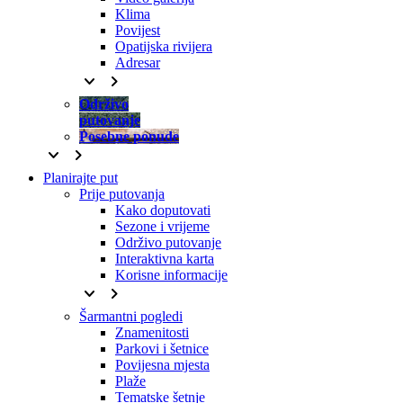
Klima
Povijest
Opatijska rivijera
Adresar
keyboard_arrow_down
keyboard_arrow_right
Održivo
putovanje
Posebne ponude
keyboard_arrow_down
keyboard_arrow_right
Planirajte put
Prije putovanja
Kako doputovati
Sezone i vrijeme
Održivo putovanje
Interaktivna karta
Korisne informacije
keyboard_arrow_down
keyboard_arrow_right
Šarmantni pogledi
Znamenitosti
Parkovi i šetnice
Povijesna mjesta
Plaže
Tematske šetnje